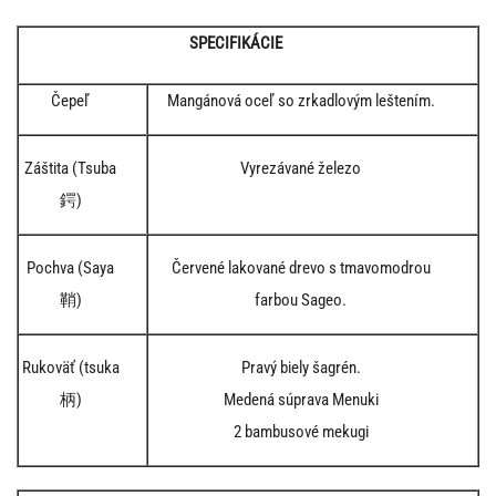
SPECIFIKÁCIE
Čepeľ
Mangánová oceľ so zrkadlovým leštením.
Záštita (Tsuba
Vyrezávané železo
鍔)
Pochva (Saya
Červené lakované drevo s tmavomodrou
鞘)
farbou Sageo.
Rukoväť (tsuka
Pravý biely šagrén.
柄)
Medená súprava Menuki
2 bambusové mekugi