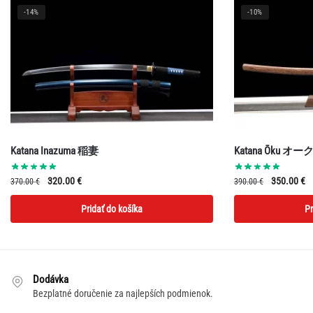
-14%
-10%
Katana Inazuma 稲妻
Katana Ōku オー
Pôvodná
Aktuálna
Pôvodná
A
320.00
€
350.00
€
370.00
€
390.00
€
cena
cena
cena
c
Pridať do košíka
Pr
bola:
je:
bola:
je
370.00 €.
320.00 €.
390.00 €.
35
Dodávka
Bezplatné doručenie za najlepších podmienok.