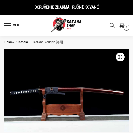
Skip
Skip
DORUČENIE ZDARMA | RUČNE KOVANÉ
to
to
navigation
content
MENU
0
Domov
/
Katana
/
Katana Yougan 溶岩