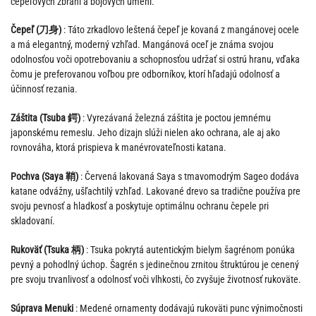
čepeľových zbraní a bojových umení.
Čepeľ (刀身)
: Táto zrkadlovo leštená čepeľ je kovaná z mangánovej ocele
a má elegantný, moderný vzhľad. Mangánová oceľ je známa svojou
odolnosťou voči opotrebovaniu a schopnosťou udržať si ostrú hranu, vďaka
čomu je preferovanou voľbou pre odborníkov, ktorí hľadajú odolnosť a
účinnosť rezania.
Záštita (Tsuba 鍔)
: Vyrezávaná železná záštita je poctou jemnému
japonskému remeslu. Jeho dizajn slúži nielen ako ochrana, ale aj ako
rovnováha, ktorá prispieva k manévrovateľnosti katana.
Pochva (Saya 鞘)
: Červená lakovaná Saya s tmavomodrým Sageo dodáva
katane odvážny, ušľachtilý vzhľad. Lakované drevo sa tradične používa pre
svoju pevnosť a hladkosť a poskytuje optimálnu ochranu čepele pri
skladovaní.
Rukoväť (Tsuka 柄)
: Tsuka pokrytá autentickým bielym šagrénom ponúka
pevný a pohodlný úchop. Šagrén s jedinečnou zrnitou štruktúrou je cenený
pre svoju trvanlivosť a odolnosť voči vlhkosti, čo zvyšuje životnosť rukoväte.
Súprava Menuki
: Medené ornamenty dodávajú rukoväti punc výnimočnosti