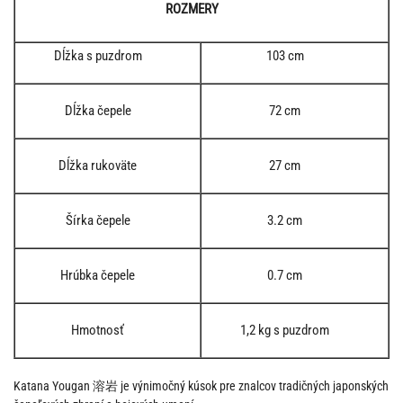
ROZMERY
Dĺžka s puzdrom
103 cm
Dĺžka čepele
72 cm
Dĺžka rukoväte
27 cm
Šírka čepele
3.2 cm
Hrúbka čepele
0.7 cm
Hmotnosť
1,2 kg s puzdrom
Katana Yougan 溶岩 je výnimočný kúsok pre znalcov tradičných japonských