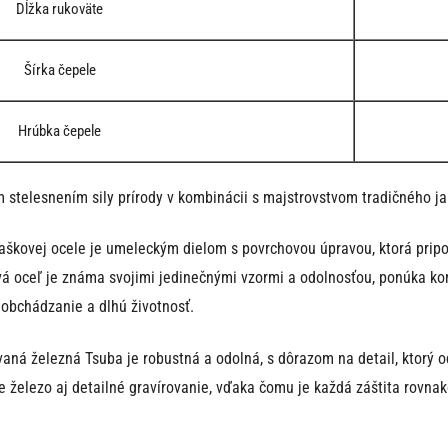
Dĺžka rukoväte
Šírka čepele
Hrúbka čepele
telesnením sily prírody v kombinácii s majstrovstvom tradičného j
aškovej ocele je umeleckým dielom s povrchovou úpravou, ktorá prip
á oceľ je známa svojimi jedinečnými vzormi a odolnosťou, ponúka kom
obchádzanie a dlhú životnosť.
aná železná Tsuba je robustná a odolná, s dôrazom na detail, ktorý odr
železo aj detailné gravírovanie, vďaka čomu je každá záštita rovnak