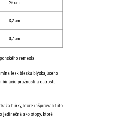
26 cm
3,2 cm
0,7 cm
aponského remesla.
omína lesk blesku blýskajúceho
bináciu pružnosti a ostrosti,
áža búrky, ktoré inšpirovali túto
o jedinečná ako stopy, ktoré