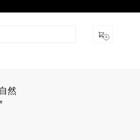
0
n 自然
ie