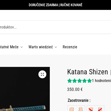
DORUČENIE ZDARMA | RUČNE KOVANÉ
statné Meče
Warto wiedzieć
Recenzie
Katana Shize
1
hodnoten
350.00
€
Zaostrovanie :