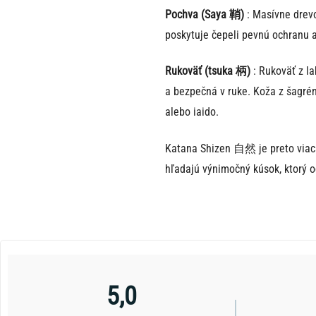
Pochva (Saya 鞘)
: Masívne drevo
poskytuje čepeli pevnú ochranu a
Rukoväť (tsuka 柄)
: Rukoväť z l
a bezpečná v ruke. Koža z šagrén
alebo iaido.
Katana Shizen 自然 je preto viac n
hľadajú výnimočný kúsok, ktorý o
5,0