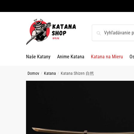
Skip
Skip
to
to
navigation
content
Hľadať:
Vyhľadávanie
Naše Katany
Anime Katana
Katana na Mieru
O
Domov
Katana
Katana Shizen 自然
/
/