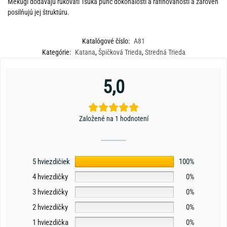
Mekugi dodávajú rukoväti Tsuka punc dokonalosti a rafinovanosti a zároveň
posilňujú jej štruktúru.
Katalógové číslo:
A81
Kategórie:
Katana
,
Špičková Trieda
,
Stredná Trieda
5,0
Založené na 1 hodnotení
5 hviezdičiek
100%
4 hviezdičky
0%
3 hviezdičky
0%
2 hviezdičky
0%
1 hviezdička
0%