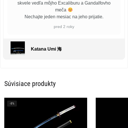
skvele vedľa môjho Excaliburu a Gandalfovho
meča
Nechajte jeden mesiac na jeho prijatie.
pred 2 roky
Katana Umi 海
Súvisiace produkty
-8%