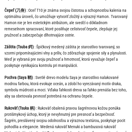
Čepeľ (刀身)
: Oceľ T10 je známa svojou čistotou a schopnosťou kalenia na
optimálnu úroveň, čo umožňuje vytvoriť zložitý a výrazný Hamon. Tvarovaný
Hamon nie je len estetickým atribútom, ale svedčí o dôkladnom
remeselnom spracovaní, ktoré posilňuje celistvosť čepele, zlepšuje jej
pružnosť a zabezpečuje dlhotrvajúce ostrie.
Záštita (Tsuba 鍔)
: Špičkový medený záštita je starostlivo tvarovaný, so
vzormi pripomínajúcimi vlny a príliv, čo zdôrazňuje spojenie sily a plynulosti.
Meď je vybraná pre svoju pružnosť a hmotnosť, ktorá vyvažuje čepeľ a
poskytuje vynikajúcu kontrolu pri manipulácii.
Pochva (Saya 鞘)
: Svetlé drevo modelu Saya je starostlivo nalakované
modrou farbou, ktorá evokuje oceán, a zdobí ho vyrezávaný motív draka,
symbolu múdrosti a moci. Vďaka ľahkosti dreva sa ľahko prenáša bez toho,
aby sa obetovala pevnosť potrebná na ochranu čepele.
Rukoväť (Tsuka 柄)
: Rukoväť obalená pravou šagrénovou kožou ponúka
protišmykový úchop, ktorý je nevyhnutný pre presnosť a bezpečnosť.
Šagrén, preslávený svojou odolnosťou a výraznou textúrou, poskytuje pocit
pohodlia a elegancie. Medená rukoväť Menuki a bambusová rukoväť