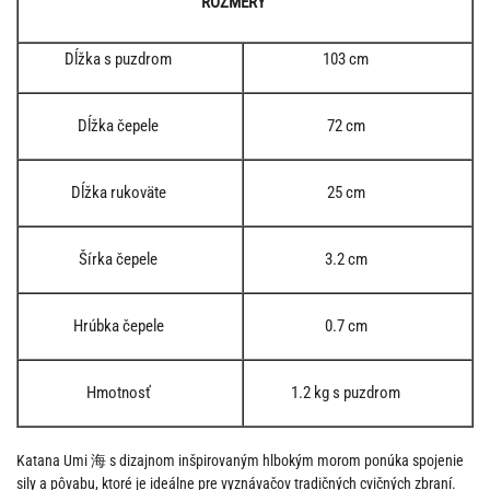
ROZMERY
Dĺžka s puzdrom
103 cm
Dĺžka čepele
72 cm
Dĺžka rukoväte
25 cm
Šírka čepele
3.2 cm
Hrúbka čepele
0.7 cm
Hmotnosť
1.2 kg s puzdrom
Katana Umi 海 s dizajnom inšpirovaným hlbokým morom ponúka spojenie
sily a pôvabu, ktoré je ideálne pre vyznávačov tradičných cvičných zbraní.