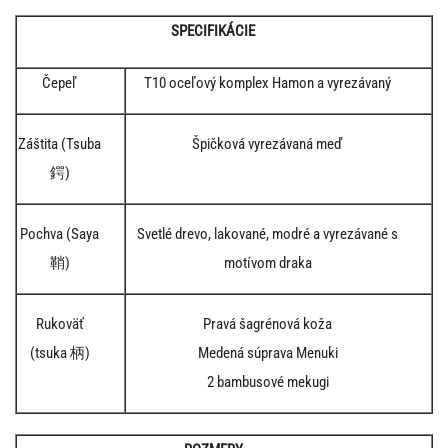
SPECIFIKÁCIE
Čepeľ
T10 oceľový komplex Hamon a vyrezávaný
Záštita (Tsuba
Špičková vyrezávaná meď
鍔)
Pochva (Saya
Svetlé drevo, lakované, modré a vyrezávané s
鞘)
motívom draka
Rukoväť
Pravá šagrénová koža
(tsuka 柄)
Medená súprava Menuki
2 bambusové mekugi