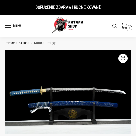
Skip
Skip
DORUČENIE ZDARMA | RUČNE KOVANÉ
to
to
navigation
content
MENU
0
Domov
/
Katana
/
Katana Umi 海