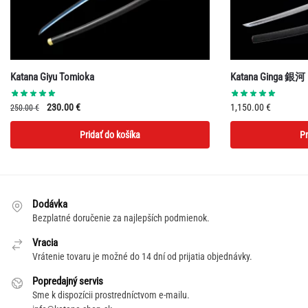
Katana Giyu Tomioka
Katana Ginga 銀河
Pôvodná
Aktuálna
230.00
€
1,150.00
€
250.00
€
cena
cena
Pridať do košíka
Pr
bola:
je:
250.00 €.
230.00 €.
Dodávka
Bezplatné doručenie za najlepších podmienok.
Vracia
Vrátenie tovaru je možné do 14 dní od prijatia objednávky.
Popredajný servis
Sme k dispozícii prostredníctvom e-mailu.