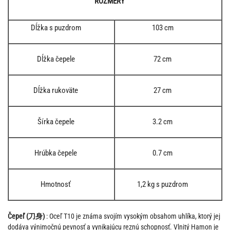
ROZMERY
Dĺžka s puzdrom
103 cm
Dĺžka čepele
72 cm
Dĺžka rukoväte
27 cm
Šírka čepele
3.2 cm
Hrúbka čepele
0.7 cm
Hmotnosť
1,2 kg s puzdrom
Čepeľ (刀身)
: Oceľ T10 je známa svojím vysokým obsahom uhlíka, ktorý jej
dodáva výnimočnú pevnosť a vynikajúcu reznú schopnosť. Vlnitý Hamon je