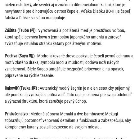
nielen estetický, ale svedčí aj o zručnom diferenciálnom kalení, ktoré je
nevyhnutné pre dlhotrvajúcu ostrosť čepele. Vďaka žliabku BO-HI je čepeľ
ľahšia a ľahšie sa s ňou manipuluje.
Záštita (Tsuba 鍔)
: Vyrezávaná a pozlátená meď je prestížnou voľbou,
ktorá spája pevnosť kovu s jemnosťou japonského umenia a zároveň
zvýrazňuje vizuálnu stránku katany pozlátenými motívmi.
Pochva (Saya 鞘)
: Modro lakované drevo poskytuje čepeli pevnú ochranu a
motív zlatého draka, symbolu moci a múdrosti, dodáva noži nádych
vznešenosti. Biele Sageo umožňuje bezpečné pripevnenie na opasok,
pripravené na rýchle tasenie.
Rukoväť (Tsuka 柄)
: Autentický modrý šagrén je nielen esteticky príjemný,
ale ponúka aj vynikajúcu priľnavosť. Táto raja je cenená pre svoju odolnosť
a výraznú štruktúru, ktorá zaručuje pevný úchop.
Príslušenstvo
: Medená súprava Menuki a dve bambusové Mekugi
zdôrazňujú pozornosť venovanú detailom a funkčnosti a zabezpečujú, aby
komponenty katany zostali bezpečne na svojom mieste.