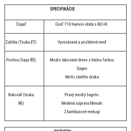
SPECIFIKÁCIE
Čepeľ
Oceľ T10 Hamon vlnitá s BO-HI.
Záštita (Tsuba 鍔)
Vyrezávaná a pozlátená meď
Pochva (Saya 鞘)
Modro lakované drevo s bielou farbou
Sageo
Motív zlatého draka
Rukoväť (tsuka
Pravý modrý šagrén.
柄)
Medená súprava Menuki
2 bambusové mekugi