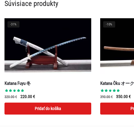
Súvisiace produkty
-31%
-10%
Katana Fuyu 冬
Katana Ōku オー
Pôvodná
Aktuálna
Pôvodná
A
220.00
€
350.00
€
320.00
€
390.00
€
cena
cena
cena
c
Pridať do košíka
Pr
bola:
je:
bola:
je
320.00 €.
220.00 €.
390.00 €.
35