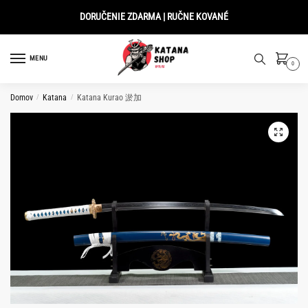
Skip
Skip
DORUČENIE ZDARMA | RUČNE KOVANÉ
to
to
navigation
content
MENU
0
Domov
/
Katana
/
Katana Kurao 淤加