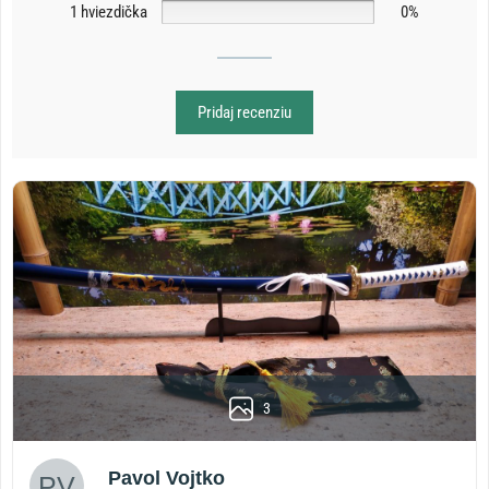
1 hviezdička
0%
Pridaj recenziu
3
Pavol Vojtko