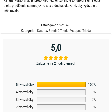
Katana Kurao 淤加 je preto viac než len zbraň; je to funkčné umelecké
dielo, predĺženie samurajovho tela a ducha, ukované, aby vydržalo a
inšpirovalo.
Katalógové číslo:
A76
Kategórie:
Katana
,
Stredná Trieda
,
Vstupná Trieda
5,0
Založené na 2 hodnoteniach
5 hviezdičiek
100%
4 hviezdičky
0%
3 hviezdičky
0%
2 hviezdičky
0%