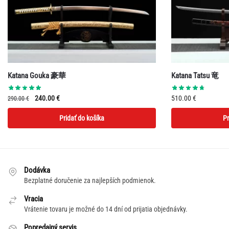
Katana Gouka 豪華
Katana Tatsu 竜
Pôvodná
Aktuálna
240.00
€
510.00
€
290.00
€
cena
cena
Pridať do košíka
Pr
bola:
je:
290.00 €.
240.00 €.
Dodávka
Bezplatné doručenie za najlepších podmienok.
Vracia
Vrátenie tovaru je možné do 14 dní od prijatia objednávky.
Popredajný servis