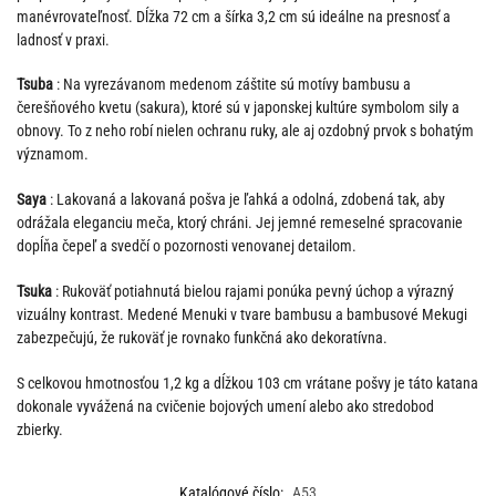
manévrovateľnosť. Dĺžka 72 cm a šírka 3,2 cm sú ideálne na presnosť a
ladnosť v praxi.
Tsuba
: Na vyrezávanom medenom záštite sú motívy bambusu a
čerešňového kvetu (sakura), ktoré sú v japonskej kultúre symbolom sily a
obnovy. To z neho robí nielen ochranu ruky, ale aj ozdobný prvok s bohatým
významom.
Saya
: Lakovaná a lakovaná pošva je ľahká a odolná, zdobená tak, aby
odrážala eleganciu meča, ktorý chráni. Jej jemné remeselné spracovanie
dopĺňa čepeľ a svedčí o pozornosti venovanej detailom.
Tsuka
: Rukoväť potiahnutá bielou rajami ponúka pevný úchop a výrazný
vizuálny kontrast. Medené Menuki v tvare bambusu a bambusové Mekugi
zabezpečujú, že rukoväť je rovnako funkčná ako dekoratívna.
S celkovou hmotnosťou 1,2 kg a dĺžkou 103 cm vrátane pošvy je táto katana
dokonale vyvážená na cvičenie bojových umení alebo ako stredobod
zbierky.
Katalógové číslo:
A53