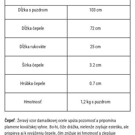
Dĺžka s puzdrom
103 cm
Dĺžka čepele
72 cm
Dĺžka rukoväte
25 cm
Šírka čepele
3.2 cm
Hrúbka čepele
0.7 cm
Hmotnosť
1,2 kg s puzdrom
Čepeľ
: Žeravý vzor damaškovej ocele upúta pozornosť a pripomína
plamene kováčskej vyhne. Bo-hi, čiže drážka, nielenže zvyšuje estetiku, ale
prispieva aj k vyváženiu čepele, čím znižuje jej hmotnosť a zlepšuje