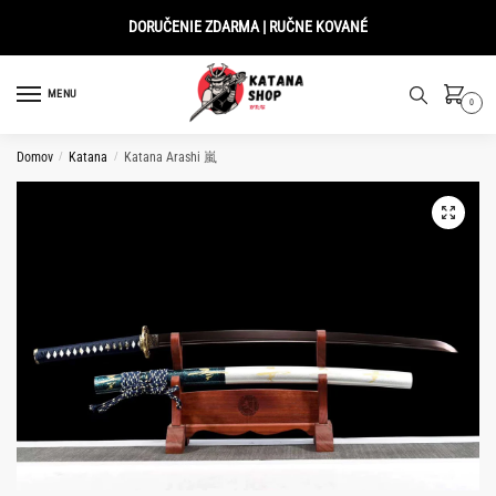
Skip
Skip
DORUČENIE ZDARMA | RUČNE KOVANÉ
to
to
navigation
content
MENU
0
Domov
/
Katana
/
Katana Arashi 嵐