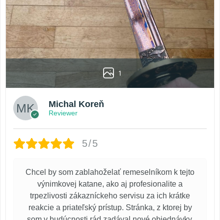
1
Michal Koreň
Reviewer
5/5
Chcel by som zablahoželať remeselníkom k tejto
výnimkovej katane, ako aj profesionalite a
trpezlivosti zákazníckeho servisu za ich krátke
reakcie a priateľský prístup. Stránka, z ktorej by
som v budúcnosti rád zadával nové objednávky.