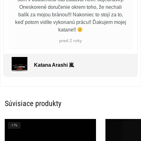
Oneskorené doručenie okrem toho, že nechali
balík za mojou bránou!!! Nakoniec to stojí za to,
keď potom vidíte vykonanú prácu!! Ďakujem mojej
katane!!
pred 2 roky
Katana Arashi 嵐
Súvisiace produkty
-17%