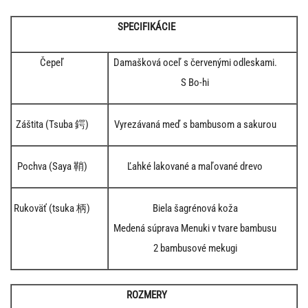
SPECIFIKÁCIE
Čepeľ
Damašková oceľ s červenými odleskami.
S Bo-hi
Záštita (Tsuba 鍔)
Vyrezávaná meď s bambusom a sakurou
Pochva (Saya 鞘)
Ľahké lakované a maľované drevo
Rukoväť (tsuka 柄)
Biela šagrénová koža
Medená súprava Menuki v tvare bambusu
2 bambusové mekugi
ROZMERY