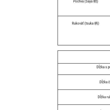
Pochva (Saya 鞘)
Rukoväť (tsuka 柄)
Dĺžka s 
Dĺžka č
Dĺžka ru