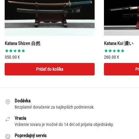
Katana Shizen 自然
Katana Koi 濃い
350.00
€
260.00
€
Pridať do košíka
Pr
Dodávka
Bezplatné doručenie za najlepších podmienok.
Vracia
Vrátenie tovaru je možné do 14 dní od prijatia objednávky.
Popredajný servis