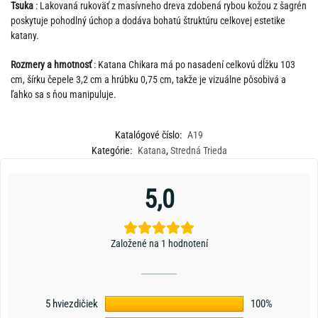
Tsuka
: Lakovaná rukoväť z masívneho dreva zdobená rybou kožou z šagrén
poskytuje pohodlný úchop a dodáva bohatú štruktúru celkovej estetike
katany.
Rozmery a hmotnosť
: Katana Chikara má po nasadení celkovú dĺžku 103
cm, šírku čepele 3,2 cm a hrúbku 0,75 cm, takže je vizuálne pôsobivá a
ľahko sa s ňou manipuluje.
Katalógové číslo:
A19
Kategórie:
Katana
,
Stredná Trieda
5,0
Založené na 1 hodnotení
5 hviezdičiek
100%