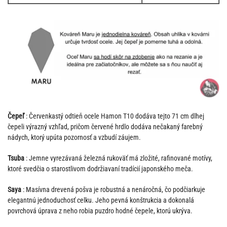
Čepeľ
: Červenkastý odtieň ocele Hamon T10 dodáva tejto 71 cm dlhej
čepeli výrazný vzhľad, pričom červené hrdlo dodáva nečakaný farebný
nádych, ktorý upúta pozornosť a vzbudí záujem.
Tsuba
: Jemne vyrezávaná železná rukoväť má zložité, rafinované motívy,
ktoré svedčia o starostlivom dodržiavaní tradícií japonského meča.
Saya
: Masívna drevená pošva je robustná a nenáročná, čo podčiarkuje
elegantnú jednoduchosť celku. Jeho pevná konštrukcia a dokonalá
povrchová úprava z neho robia puzdro hodné čepele, ktorú ukrýva.