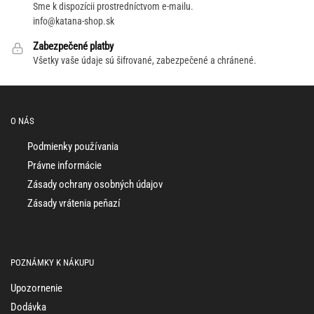
Sme k dispozícii prostredníctvom e-mailu.
info@katana-shop.sk
Zabezpečené platby
Všetky vaše údaje sú šifrované, zabezpečené a chránené.
O NÁS
Podmienky používania
Právne informácie
Zásady ochrany osobných údajov
Zásady vrátenia peňazí
POZNÁMKY K NÁKUPU
Upozornenie
Dodávka