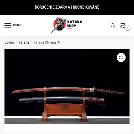
Skip
Skip
DORUČENIE ZDARMA | RUČNE KOVANÉ
to
to
navigation
content
MENU
0
Domov
/
Katana
/
Katana Chikara 力