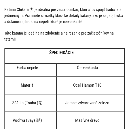
Katana Chikara 力 je ideálna pre začiatočníkov, ktorí chcú spojiť tradičné s
jedinečným. Všimnete si všetky klasické detaily katany, ako je sageo, tsuba
a dokonca aj hrdlo na čepeli, ktoré je červenkasté.
Táto katana je ideálna na zdobenie a na rezanie pre začiatočníkov na
tatami!
ŠPECIFIKÁCIE
Farba čepele
Červenkastá
Materiál
Oceľ Hamon T10
Záštita (Tsuba 鍔)
Jemne vytvarované železo
Pochva (Saya 鞘)
Masívne drevo