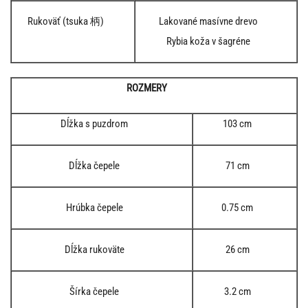
Rukoväť (tsuka 柄)
Lakované masívne drevo
Rybia koža v šagréne
ROZMERY
Dĺžka s puzdrom
103 cm
Dĺžka čepele
71 cm
Hrúbka čepele
0.75 cm
Dĺžka rukoväte
26 cm
Šírka čepele
3.2 cm