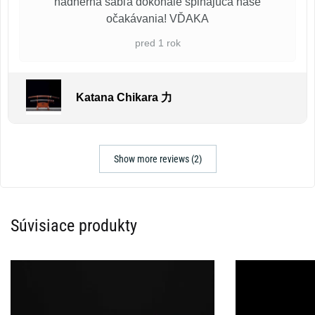
nádherná šabľa dokonale spĺňajúca naše
očakávania! VĎAKA
pred 1 rok
Katana Chikara 力
Show more reviews (2)
Súvisiace produkty